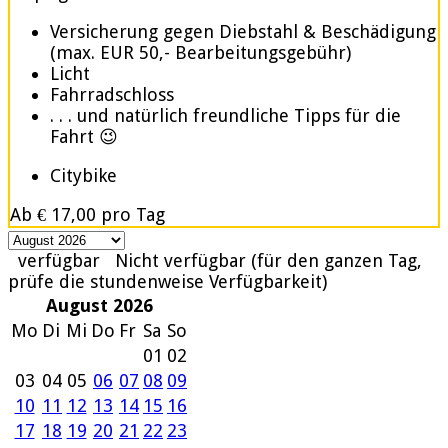
Versicherung gegen Diebstahl & Beschädigung
(max. EUR 50,- Bearbeitungsgebühr)
Licht
Fahrradschloss
. . . und natürlich freundliche Tipps für die
Fahrt 😉
Citybike
Ab
€ 17,00
pro Tag
verfügbar
Nicht verfügbar (für den ganzen Tag,
prüfe die stundenweise Verfügbarkeit)
August 2026
Mo
Di
Mi
Do
Fr
Sa
So
01
02
03
04
05
06
07
08
09
10
11
12
13
14
15
16
17
18
19
20
21
22
23