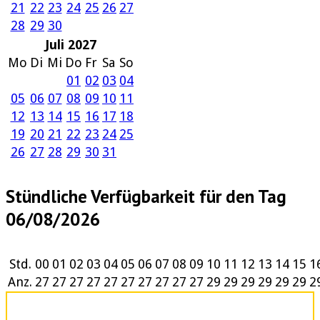
21
22
23
24
25
26
27
28
29
30
Juli 2027
Mo
Di
Mi
Do
Fr
Sa
So
01
02
03
04
05
06
07
08
09
10
11
12
13
14
15
16
17
18
19
20
21
22
23
24
25
26
27
28
29
30
31
Stündliche Verfügbarkeit für den Tag
06/08/2026
Std.
00
01
02
03
04
05
06
07
08
09
10
11
12
13
14
15
1
Anz.
27
27
27
27
27
27
27
27
27
27
29
29
29
29
29
29
2