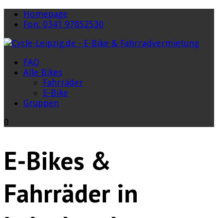
Homepage
Fon: 0341 97852530
FAQ
Alle Bikes
Fahrräder
E-Bike
Gruppen
0
E-Bikes &
Fahrräder in