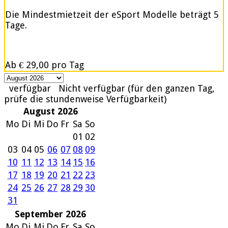
Die Mindestmietzeit der eSport Modelle beträgt 5
Tage.
Ab
€ 29,00
pro Tag
verfügbar
Nicht verfügbar (für den ganzen Tag,
prüfe die stundenweise Verfügbarkeit)
August 2026
Mo
Di
Mi
Do
Fr
Sa
So
01
02
03
04
05
06
07
08
09
10
11
12
13
14
15
16
17
18
19
20
21
22
23
24
25
26
27
28
29
30
31
September 2026
Mo
Di
Mi
Do
Fr
Sa
So