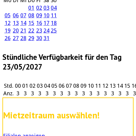
Mo
Di
Mi
Do
Fr
Sa
So
01
02
03
04
05
06
07
08
09
10
11
12
13
14
15
16
17
18
19
20
21
22
23
24
25
26
27
28
29
30
31
Stündliche Verfügbarkeit für den Tag
23/05/2027
Std.
00
01
02
03
04
05
06
07
08
09
10
11
12
13
14
15
1
Anz.
3
3
3
3
3
3
3
3
3
3
3
3
3
3
3
3
3
Mietzeitraum auswählen!
Filialen anzeigen