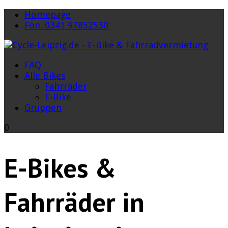
Homepage
Fon: 0341 97852530
FAQ
Alle Bikes
Fahrräder
E-Bike
Gruppen
0
E-Bikes &
Fahrräder in