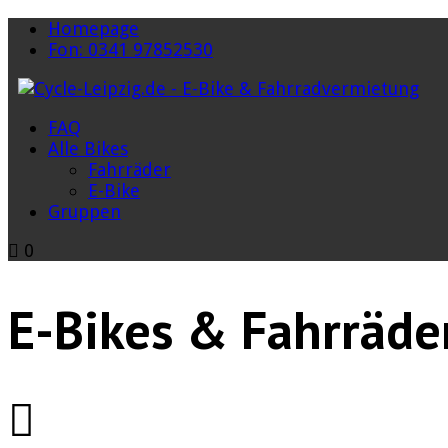
Homepage
Fon: 0341 97852530
FAQ
Alle Bikes
Fahrräder
E-Bike
Gruppen
0
E-Bikes & Fahrräde