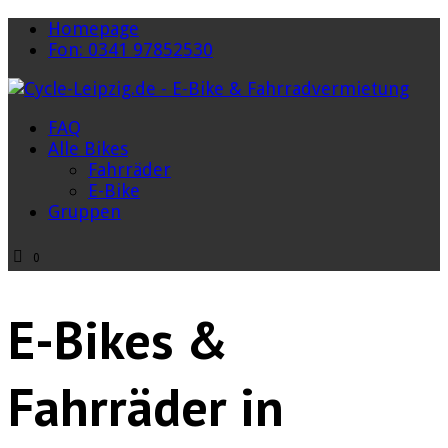
Homepage
Fon: 0341 97852530
FAQ
Alle Bikes
Fahrräder
E-Bike
Gruppen
0
E-Bikes &
Fahrräder in