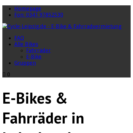
Homepage
Fon: 0341 97852530
FAQ
Alle Bikes
Fahrräder
E-Bike
Gruppen
0
E-Bikes &
Fahrräder in