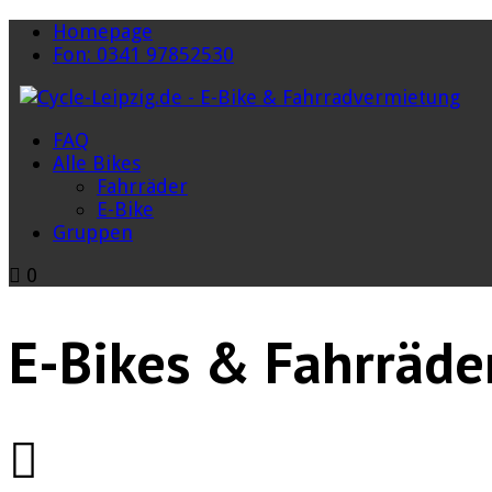
Homepage
Fon: 0341 97852530
FAQ
Alle Bikes
Fahrräder
E-Bike
Gruppen
0
E-Bikes & Fahrräde