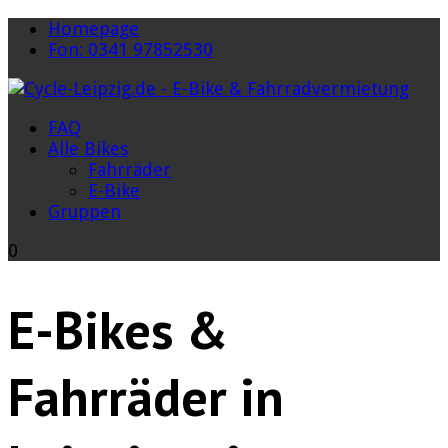
Homepage
Fon: 0341 97852530
FAQ
Alle Bikes
Fahrräder
E-Bike
Gruppen
0
E-Bikes &
Fahrräder in