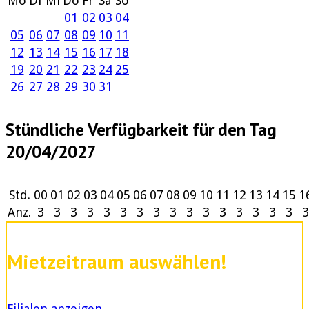
Mo
Di
Mi
Do
Fr
Sa
So
01
02
03
04
05
06
07
08
09
10
11
12
13
14
15
16
17
18
19
20
21
22
23
24
25
26
27
28
29
30
31
Stündliche Verfügbarkeit für den Tag
20/04/2027
Std.
00
01
02
03
04
05
06
07
08
09
10
11
12
13
14
15
1
Anz.
3
3
3
3
3
3
3
3
3
3
3
3
3
3
3
3
3
Mietzeitraum auswählen!
Filialen anzeigen