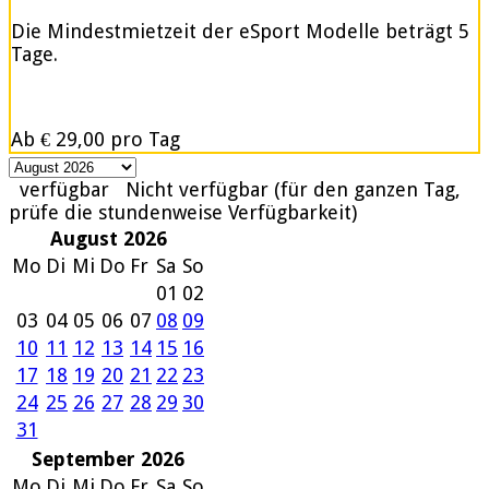
Die Mindestmietzeit der eSport Modelle beträgt 5
Tage.
Ab
€ 29,00
pro Tag
verfügbar
Nicht verfügbar (für den ganzen Tag,
prüfe die stundenweise Verfügbarkeit)
August 2026
Mo
Di
Mi
Do
Fr
Sa
So
01
02
03
04
05
06
07
08
09
10
11
12
13
14
15
16
17
18
19
20
21
22
23
24
25
26
27
28
29
30
31
September 2026
Mo
Di
Mi
Do
Fr
Sa
So