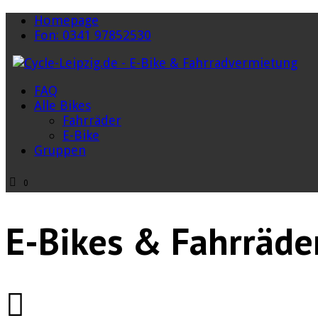
Homepage
Fon: 0341 97852530
FAQ
Alle Bikes
Fahrräder
E-Bike
Gruppen
0
E-Bikes & Fahrräde