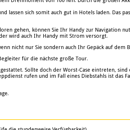
inem Drehmoment von 100 Nm. Durch die großen Akkus
nd lassen sich somit auch gut in Hotels laden. Das p
rloren gehen, können Sie Ihr Handy zur Navigation nu
der wird auch Ihr Handy mit Strom versorgt.
enn nicht nur Sie sondern auch Ihr Gepäck auf dem Bik
gleiter für die nächste große Tour.
stattet. Sollte doch der Worst-Case eintreten, sind d
ppdienst rufen und im Fall eines Diebstahls ist das F
age.
üfe die stundenweise Verfügbarkeit)