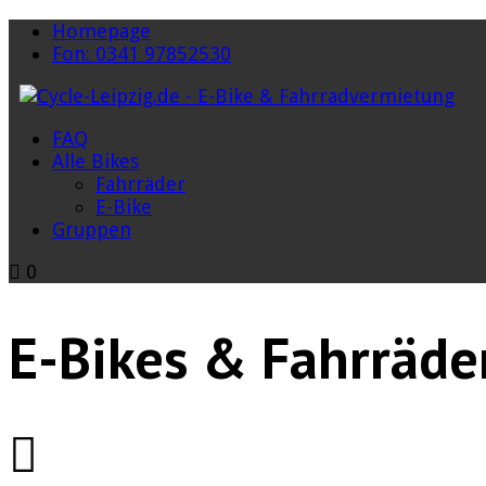
Homepage
Fon: 0341 97852530
FAQ
Alle Bikes
Fahrräder
E-Bike
Gruppen
0
E-Bikes & Fahrräde