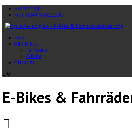
Homepage
Fon: 0341 97852530
FAQ
Alle Bikes
Fahrräder
E-Bike
Gruppen
0
E-Bikes & Fahrräde