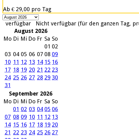
Ab
€ 29,00
pro Tag
verfügbar
Nicht verfügbar (für den ganzen Tag, pr
August 2026
Mo
Di
Mi
Do
Fr
Sa
So
01
02
03
04
05
06
07
08
09
10
11
12
13
14
15
16
17
18
19
20
21
22
23
24
25
26
27
28
29
30
31
September 2026
Mo
Di
Mi
Do
Fr
Sa
So
01
02
03
04
05
06
07
08
09
10
11
12
13
14
15
16
17
18
19
20
21
22
23
24
25
26
27