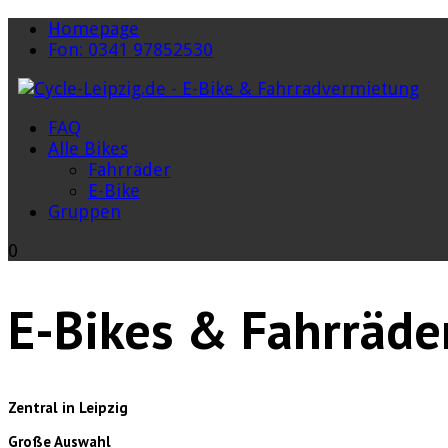
Homepage
Fon: 0341 97852530
FAQ
Alle Bikes
Fahrräder
E-Bike
Gruppen
0
E-Bikes & Fahrräde
Zentral in Leipzig
Große Auswahl