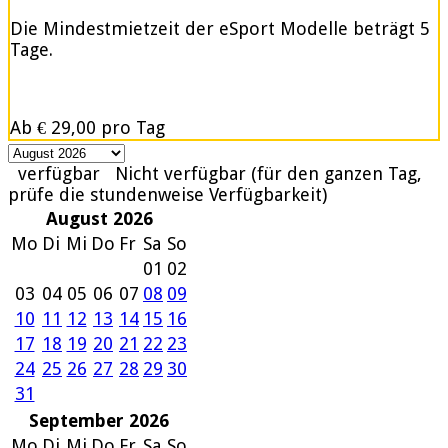
Die Mindestmietzeit der eSport Modelle beträgt 5
Tage.
Ab
€ 29,00
pro Tag
verfügbar
Nicht verfügbar (für den ganzen Tag,
prüfe die stundenweise Verfügbarkeit)
August 2026
Mo
Di
Mi
Do
Fr
Sa
So
01
02
03
04
05
06
07
08
09
10
11
12
13
14
15
16
17
18
19
20
21
22
23
24
25
26
27
28
29
30
31
September 2026
Mo
Di
Mi
Do
Fr
Sa
So