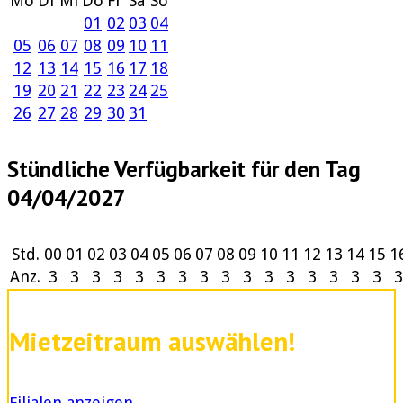
Mo
Di
Mi
Do
Fr
Sa
So
01
02
03
04
05
06
07
08
09
10
11
12
13
14
15
16
17
18
19
20
21
22
23
24
25
26
27
28
29
30
31
Stündliche Verfügbarkeit für den Tag
04/04/2027
Std.
00
01
02
03
04
05
06
07
08
09
10
11
12
13
14
15
1
Anz.
3
3
3
3
3
3
3
3
3
3
3
3
3
3
3
3
3
Mietzeitraum auswählen!
Filialen anzeigen