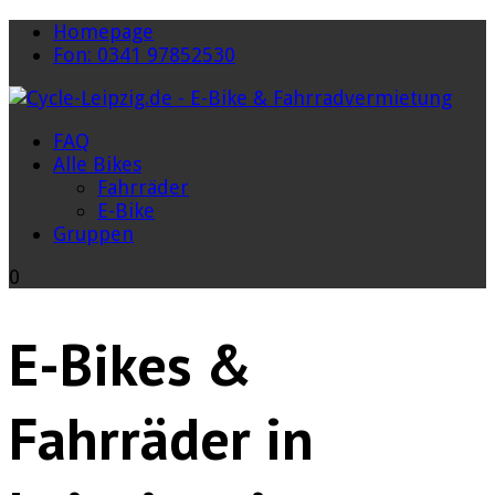
Homepage
Fon: 0341 97852530
FAQ
Alle Bikes
Fahrräder
E-Bike
Gruppen
0
E-Bikes &
Fahrräder in