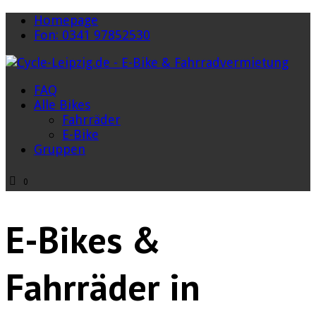
Homepage
Fon: 0341 97852530
FAQ
Alle Bikes
Fahrräder
E-Bike
Gruppen
0
E-Bikes &
Fahrräder in