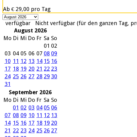
Ab
€ 29,00
pro Tag
verfügbar
Nicht verfügbar (für den ganzen Tag, pr
August 2026
Mo
Di
Mi
Do
Fr
Sa
So
01
02
03
04
05
06
07
08
09
10
11
12
13
14
15
16
17
18
19
20
21
22
23
24
25
26
27
28
29
30
31
September 2026
Mo
Di
Mi
Do
Fr
Sa
So
01
02
03
04
05
06
07
08
09
10
11
12
13
14
15
16
17
18
19
20
21
22
23
24
25
26
27