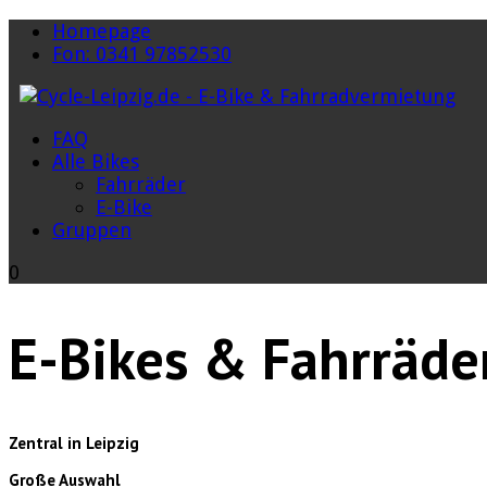
Homepage
Fon: 0341 97852530
FAQ
Alle Bikes
Fahrräder
E-Bike
Gruppen
0
E-Bikes & Fahrräde
Zentral in Leipzig
Große Auswahl