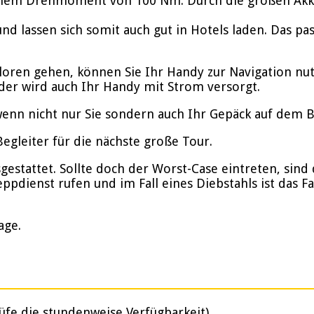
inem Drehmoment von 100 Nm. Durch die großen Akkus
nd lassen sich somit auch gut in Hotels laden. Das p
rloren gehen, können Sie Ihr Handy zur Navigation nu
der wird auch Ihr Handy mit Strom versorgt.
enn nicht nur Sie sondern auch Ihr Gepäck auf dem Bik
gleiter für die nächste große Tour.
stattet. Sollte doch der Worst-Case eintreten, sind d
ppdienst rufen und im Fall eines Diebstahls ist das F
age.
üfe die stundenweise Verfügbarkeit)