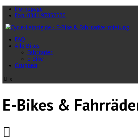
Homepage
Fon: 0341 97852530
FAQ
Alle Bikes
Fahrräder
E-Bike
Gruppen
0
E-Bikes & Fahrräde