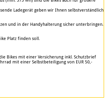
 (min. 575 Wh) sind die Bikes auch für größere
assende Ladegerät geben wir Ihnen selbstverständlich
tzen und in der Handyhalterung sicher unterbringen.
e Platz finden soll.
ie Bikes mit einer Versicherung inkl. Schutzbrief
ahrrad mit einer Selbstbeteiligung von EUR 50,-