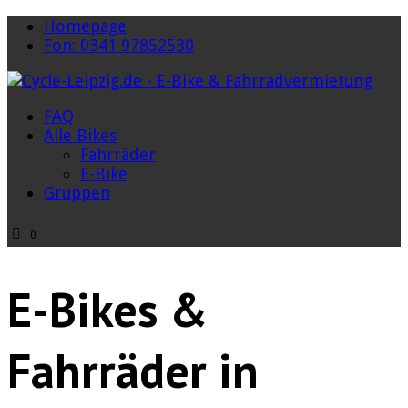
Homepage
Fon: 0341 97852530
FAQ
Alle Bikes
Fahrräder
E-Bike
Gruppen
0
E-Bikes &
Fahrräder in