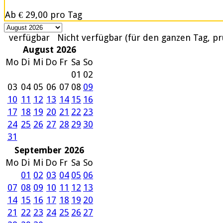
Ab
€ 29,00
pro Tag
verfügbar
Nicht verfügbar (für den ganzen Tag, pr
August 2026
Mo
Di
Mi
Do
Fr
Sa
So
01
02
03
04
05
06
07
08
09
10
11
12
13
14
15
16
17
18
19
20
21
22
23
24
25
26
27
28
29
30
31
September 2026
Mo
Di
Mi
Do
Fr
Sa
So
01
02
03
04
05
06
07
08
09
10
11
12
13
14
15
16
17
18
19
20
21
22
23
24
25
26
27