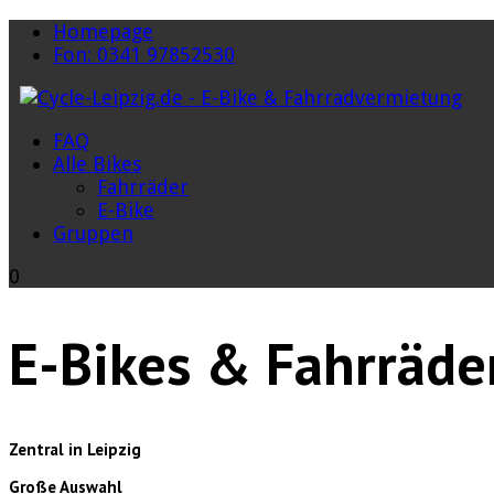
Homepage
Fon: 0341 97852530
FAQ
Alle Bikes
Fahrräder
E-Bike
Gruppen
0
E-Bikes & Fahrräde
Zentral in Leipzig
Große Auswahl