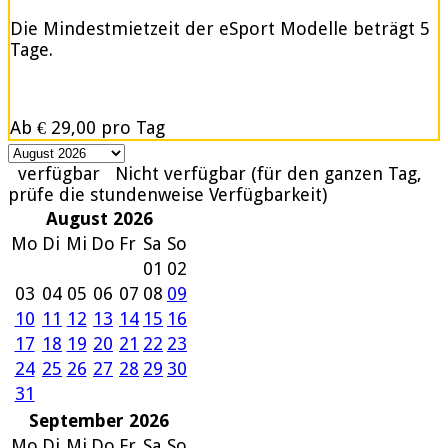
Die Mindestmietzeit der eSport Modelle beträgt 5
Tage.
Ab
€ 29,00
pro Tag
verfügbar
Nicht verfügbar (für den ganzen Tag,
prüfe die stundenweise Verfügbarkeit)
August 2026
Mo
Di
Mi
Do
Fr
Sa
So
01
02
03
04
05
06
07
08
09
10
11
12
13
14
15
16
17
18
19
20
21
22
23
24
25
26
27
28
29
30
31
September 2026
Mo
Di
Mi
Do
Fr
Sa
So