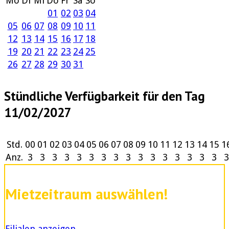
Mo
Di
Mi
Do
Fr
Sa
So
01
02
03
04
05
06
07
08
09
10
11
12
13
14
15
16
17
18
19
20
21
22
23
24
25
26
27
28
29
30
31
Stündliche Verfügbarkeit für den Tag
11/02/2027
Std.
00
01
02
03
04
05
06
07
08
09
10
11
12
13
14
15
1
Anz.
3
3
3
3
3
3
3
3
3
3
3
3
3
3
3
3
3
Mietzeitraum auswählen!
Filialen anzeigen