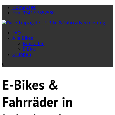
Homepage
Fon: 0341 97852530
FAQ
Alle Bikes
Fahrräder
E-Bike
Gruppen
0
E-Bikes &
Fahrräder in