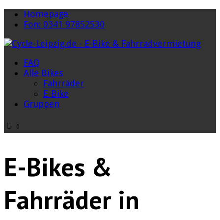
Homepage
Fon: 0341 97852530
FAQ
Alle Bikes
Fahrräder
E-Bike
Gruppen
0
E-Bikes &
Fahrräder in