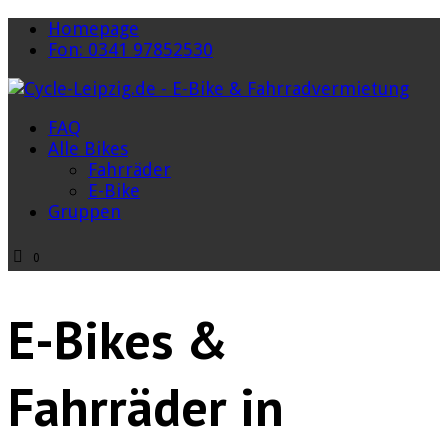
Homepage
Fon: 0341 97852530
FAQ
Alle Bikes
Fahrräder
E-Bike
Gruppen
0
E-Bikes &
Fahrräder in