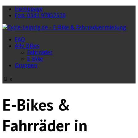
Homepage
Fon: 0341 97852530
FAQ
Alle Bikes
Fahrräder
E-Bike
Gruppen
0
E-Bikes &
Fahrräder in