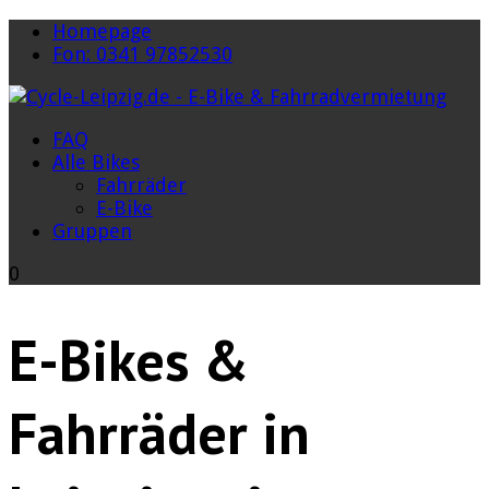
Homepage
Fon: 0341 97852530
FAQ
Alle Bikes
Fahrräder
E-Bike
Gruppen
0
E-Bikes &
Fahrräder in