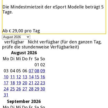
Die Mindestmietzeit der eSport Modelle beträgt 5
Tage.
Ab
€ 29,00
pro Tag
verfügbar
Nicht verfügbar (für den ganzen Tag,
prüfe die stundenweise Verfügbarkeit)
August 2026
Mo
Di
Mi
Do
Fr
Sa
So
01
02
03
04
05
06
07
08
09
10
11
12
13
14
15
16
17
18
19
20
21
22
23
24
25
26
27
28
29
30
31
September 2026
Mo
Di
Mi
Do
Fr
Sa
So