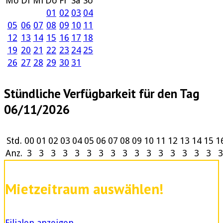
Mo
Di
Mi
Do
Fr
Sa
So
01
02
03
04
05
06
07
08
09
10
11
12
13
14
15
16
17
18
19
20
21
22
23
24
25
26
27
28
29
30
31
Stündliche Verfügbarkeit für den Tag
06/11/2026
Std.
00
01
02
03
04
05
06
07
08
09
10
11
12
13
14
15
1
Anz.
3
3
3
3
3
3
3
3
3
3
3
3
3
3
3
3
3
Mietzeitraum auswählen!
Filialen anzeigen