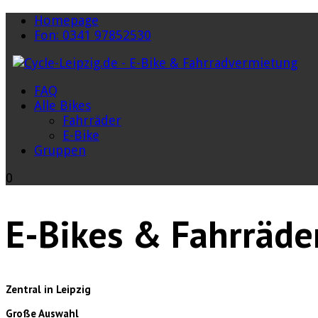
Homepage
Fon: 0341 97852530
FAQ
Alle Bikes
Fahrräder
E-Bike
Gruppen
0
E-Bikes & Fahrräde
Zentral in Leipzig
Große Auswahl