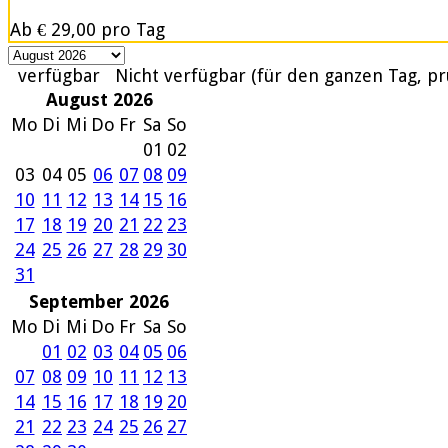
Ab
€ 29,00
pro Tag
verfügbar
Nicht verfügbar (für den ganzen Tag, pr
August 2026
Mo
Di
Mi
Do
Fr
Sa
So
01
02
03
04
05
06
07
08
09
10
11
12
13
14
15
16
17
18
19
20
21
22
23
24
25
26
27
28
29
30
31
September 2026
Mo
Di
Mi
Do
Fr
Sa
So
01
02
03
04
05
06
07
08
09
10
11
12
13
14
15
16
17
18
19
20
21
22
23
24
25
26
27