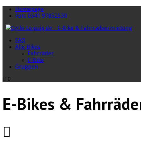
Homepage
Fon: 0341 97852530
FAQ
Alle Bikes
Fahrräder
E-Bike
Gruppen
0
E-Bikes & Fahrräde