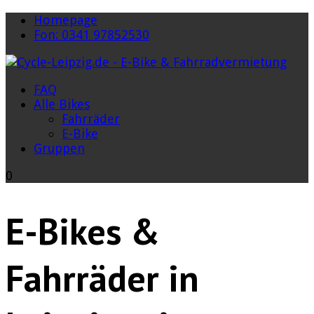
Homepage
Fon: 0341 97852530
FAQ
Alle Bikes
Fahrräder
E-Bike
Gruppen
0
E-Bikes &
Fahrräder in