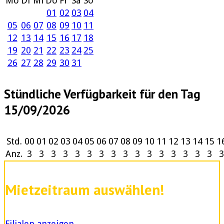
Mo
Di
Mi
Do
Fr
Sa
So
01
02
03
04
05
06
07
08
09
10
11
12
13
14
15
16
17
18
19
20
21
22
23
24
25
26
27
28
29
30
31
Stündliche Verfügbarkeit für den Tag
15/09/2026
Std.
00
01
02
03
04
05
06
07
08
09
10
11
12
13
14
15
1
Anz.
3
3
3
3
3
3
3
3
3
3
3
3
3
3
3
3
3
Mietzeitraum auswählen!
Filialen anzeigen