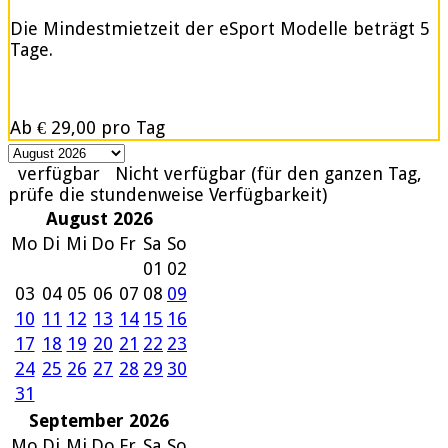
Die Mindestmietzeit der eSport Modelle beträgt 5
Tage.
Ab
€ 29,00
pro Tag
verfügbar
Nicht verfügbar (für den ganzen Tag,
prüfe die stundenweise Verfügbarkeit)
August 2026
Mo
Di
Mi
Do
Fr
Sa
So
01
02
03
04
05
06
07
08
09
10
11
12
13
14
15
16
17
18
19
20
21
22
23
24
25
26
27
28
29
30
31
September 2026
Mo
Di
Mi
Do
Fr
Sa
So