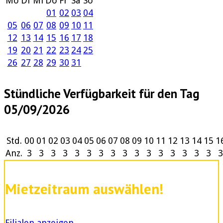
Mo
Di
Mi
Do
Fr
Sa
So
01
02
03
04
05
06
07
08
09
10
11
12
13
14
15
16
17
18
19
20
21
22
23
24
25
26
27
28
29
30
31
Stündliche Verfügbarkeit für den Tag
05/09/2026
Std.
00
01
02
03
04
05
06
07
08
09
10
11
12
13
14
15
1
Anz.
3
3
3
3
3
3
3
3
3
3
3
3
3
3
3
3
3
Mietzeitraum auswählen!
Filialen anzeigen