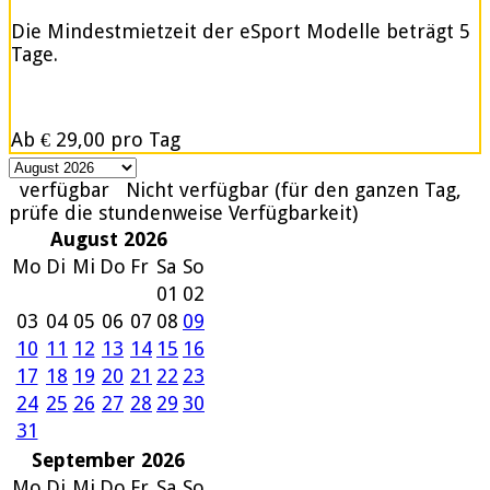
Die Mindestmietzeit der eSport Modelle beträgt 5
Tage.
Ab
€ 29,00
pro Tag
verfügbar
Nicht verfügbar (für den ganzen Tag,
prüfe die stundenweise Verfügbarkeit)
August 2026
Mo
Di
Mi
Do
Fr
Sa
So
01
02
03
04
05
06
07
08
09
10
11
12
13
14
15
16
17
18
19
20
21
22
23
24
25
26
27
28
29
30
31
September 2026
Mo
Di
Mi
Do
Fr
Sa
So