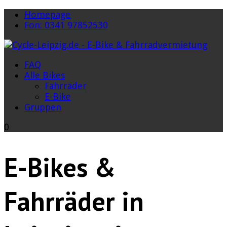
Homepage
Fon: 0341 97852530
FAQ
Alle Bikes
Fahrräder
E-Bike
Gruppen
0
E-Bikes &
Fahrräder in