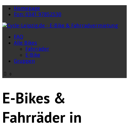
Homepage
Fon: 0341 97852530
FAQ
Alle Bikes
Fahrräder
E-Bike
Gruppen
0
E-Bikes &
Fahrräder in