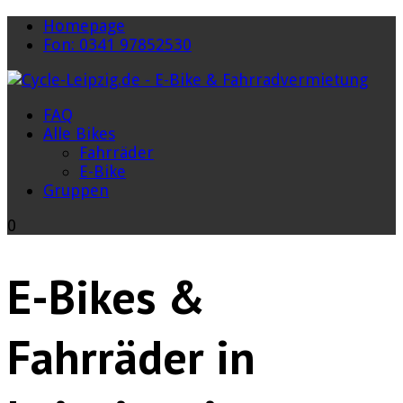
Homepage
Fon: 0341 97852530
FAQ
Alle Bikes
Fahrräder
E-Bike
Gruppen
0
E-Bikes &
Fahrräder in