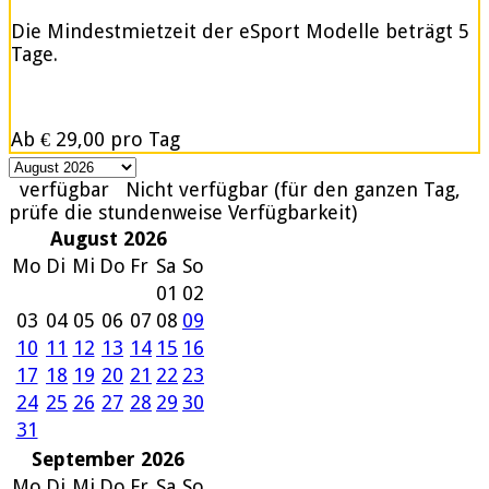
Die Mindestmietzeit der eSport Modelle beträgt 5
Tage.
Ab
€ 29,00
pro Tag
verfügbar
Nicht verfügbar (für den ganzen Tag,
prüfe die stundenweise Verfügbarkeit)
August 2026
Mo
Di
Mi
Do
Fr
Sa
So
01
02
03
04
05
06
07
08
09
10
11
12
13
14
15
16
17
18
19
20
21
22
23
24
25
26
27
28
29
30
31
September 2026
Mo
Di
Mi
Do
Fr
Sa
So