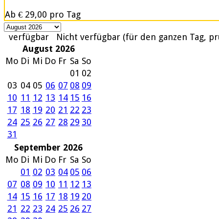
Ab
€ 29,00
pro Tag
verfügbar
Nicht verfügbar (für den ganzen Tag, pr
August 2026
Mo
Di
Mi
Do
Fr
Sa
So
01
02
03
04
05
06
07
08
09
10
11
12
13
14
15
16
17
18
19
20
21
22
23
24
25
26
27
28
29
30
31
September 2026
Mo
Di
Mi
Do
Fr
Sa
So
01
02
03
04
05
06
07
08
09
10
11
12
13
14
15
16
17
18
19
20
21
22
23
24
25
26
27