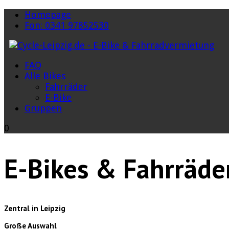
Homepage
Fon: 0341 97852530
FAQ
Alle Bikes
Fahrräder
E-Bike
Gruppen
0
E-Bikes & Fahrräde
Zentral in Leipzig
Große Auswahl