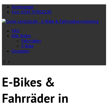
Homepage
Fon: 0341 97852530
FAQ
Alle Bikes
Fahrräder
E-Bike
Gruppen
0
E-Bikes &
Fahrräder in