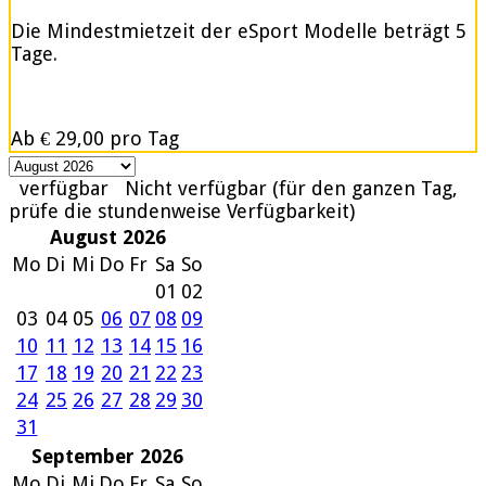
Die Mindestmietzeit der eSport Modelle beträgt 5
Tage.
Ab
€ 29,00
pro Tag
verfügbar
Nicht verfügbar (für den ganzen Tag,
prüfe die stundenweise Verfügbarkeit)
August 2026
Mo
Di
Mi
Do
Fr
Sa
So
01
02
03
04
05
06
07
08
09
10
11
12
13
14
15
16
17
18
19
20
21
22
23
24
25
26
27
28
29
30
31
September 2026
Mo
Di
Mi
Do
Fr
Sa
So