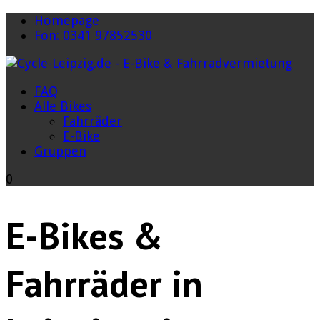
Homepage
Fon: 0341 97852530
FAQ
Alle Bikes
Fahrräder
E-Bike
Gruppen
0
E-Bikes &
Fahrräder in