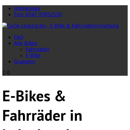
Homepage
Fon: 0341 97852530
FAQ
Alle Bikes
Fahrräder
E-Bike
Gruppen
0
E-Bikes &
Fahrräder in