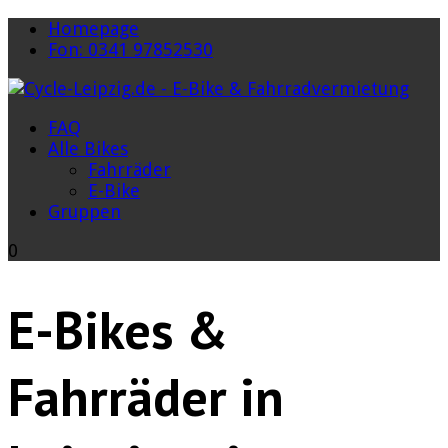
Homepage
Fon: 0341 97852530
FAQ
Alle Bikes
Fahrräder
E-Bike
Gruppen
0
E-Bikes &
Fahrräder in