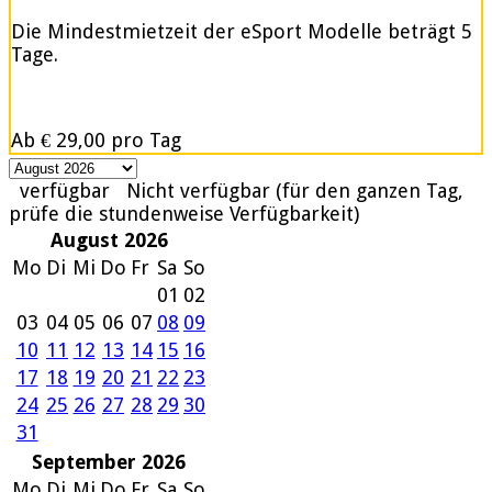
Die Mindestmietzeit der eSport Modelle beträgt 5
Tage.
Ab
€ 29,00
pro Tag
verfügbar
Nicht verfügbar (für den ganzen Tag,
prüfe die stundenweise Verfügbarkeit)
August 2026
Mo
Di
Mi
Do
Fr
Sa
So
01
02
03
04
05
06
07
08
09
10
11
12
13
14
15
16
17
18
19
20
21
22
23
24
25
26
27
28
29
30
31
September 2026
Mo
Di
Mi
Do
Fr
Sa
So