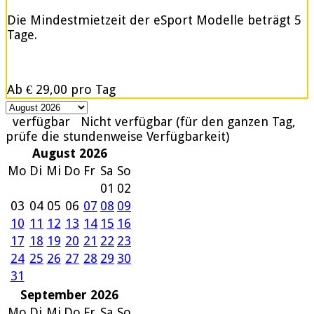
Die Mindestmietzeit der eSport Modelle beträgt 5
Tage.
Ab
€ 29,00
pro Tag
verfügbar
Nicht verfügbar (für den ganzen Tag,
prüfe die stundenweise Verfügbarkeit)
August 2026
Mo
Di
Mi
Do
Fr
Sa
So
01
02
03
04
05
06
07
08
09
10
11
12
13
14
15
16
17
18
19
20
21
22
23
24
25
26
27
28
29
30
31
September 2026
Mo
Di
Mi
Do
Fr
Sa
So