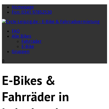
Homepage
Fon: 0341 97852530
FAQ
Alle Bikes
Fahrräder
E-Bike
Gruppen
0
E-Bikes &
Fahrräder in