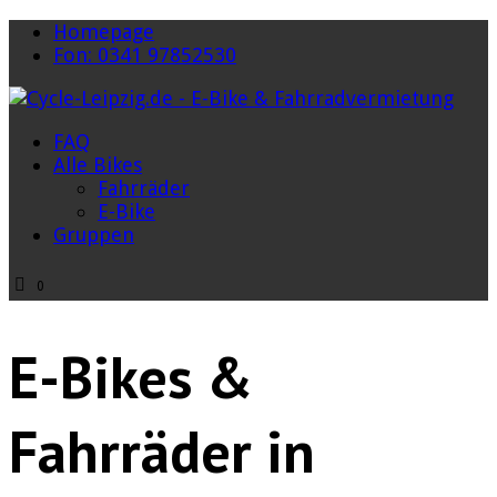
Homepage
Fon: 0341 97852530
FAQ
Alle Bikes
Fahrräder
E-Bike
Gruppen
0
E-Bikes &
Fahrräder in