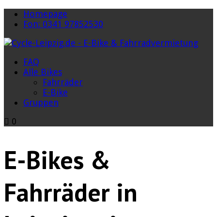
Homepage
Fon: 0341 97852530
FAQ
Alle Bikes
Fahrräder
E-Bike
Gruppen
0
E-Bikes &
Fahrräder in