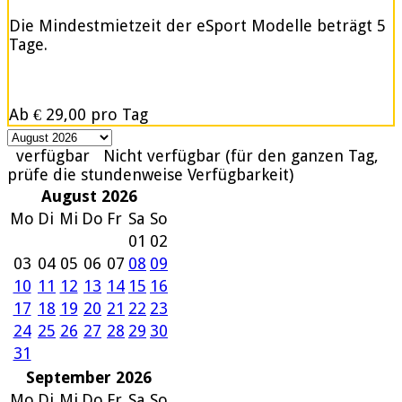
Die Mindestmietzeit der eSport Modelle beträgt 5
Tage.
Ab
€ 29,00
pro Tag
verfügbar
Nicht verfügbar (für den ganzen Tag,
prüfe die stundenweise Verfügbarkeit)
August 2026
Mo
Di
Mi
Do
Fr
Sa
So
01
02
03
04
05
06
07
08
09
10
11
12
13
14
15
16
17
18
19
20
21
22
23
24
25
26
27
28
29
30
31
September 2026
Mo
Di
Mi
Do
Fr
Sa
So