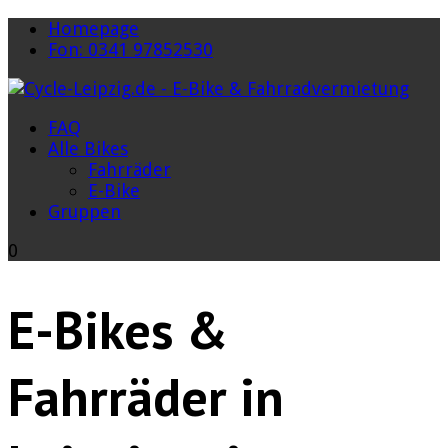
Homepage
Fon: 0341 97852530
FAQ
Alle Bikes
Fahrräder
E-Bike
Gruppen
0
E-Bikes &
Fahrräder in