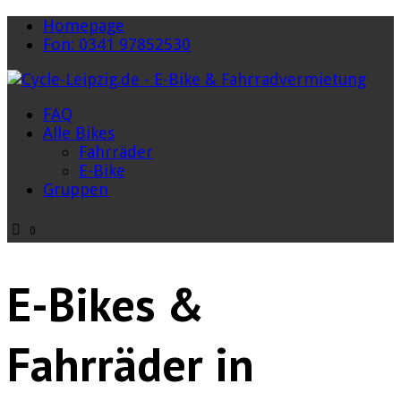
Homepage
Fon: 0341 97852530
FAQ
Alle Bikes
Fahrräder
E-Bike
Gruppen
0
E-Bikes &
Fahrräder in