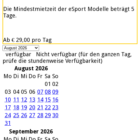
Die Mindestmietzeit der eSport Modelle beträgt 5
Tage.
Ab
€ 29,00
pro Tag
verfügbar
Nicht verfügbar (für den ganzen Tag,
prüfe die stundenweise Verfügbarkeit)
August 2026
Mo
Di
Mi
Do
Fr
Sa
So
01
02
03
04
05
06
07
08
09
10
11
12
13
14
15
16
17
18
19
20
21
22
23
24
25
26
27
28
29
30
31
September 2026
Mo
Di
Mi
Do
Fr
Sa
So