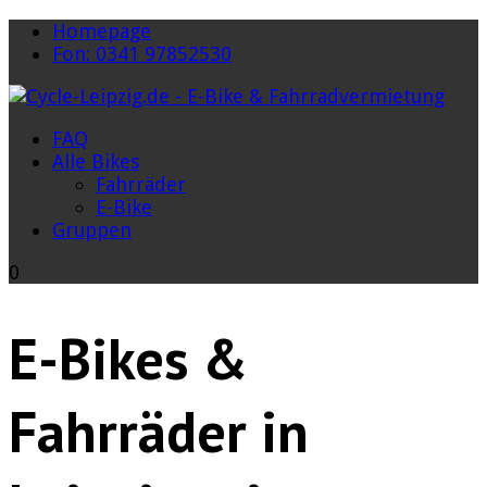
Homepage
Fon: 0341 97852530
FAQ
Alle Bikes
Fahrräder
E-Bike
Gruppen
0
E-Bikes &
Fahrräder in