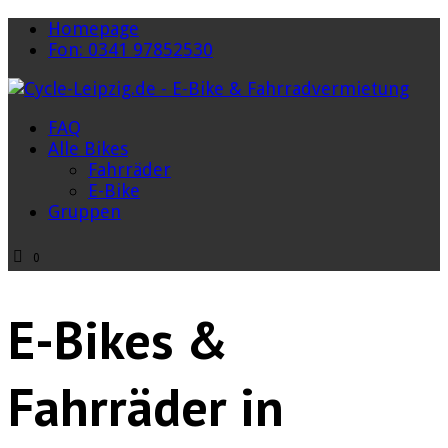
Homepage
Fon: 0341 97852530
FAQ
Alle Bikes
Fahrräder
E-Bike
Gruppen
0
E-Bikes &
Fahrräder in