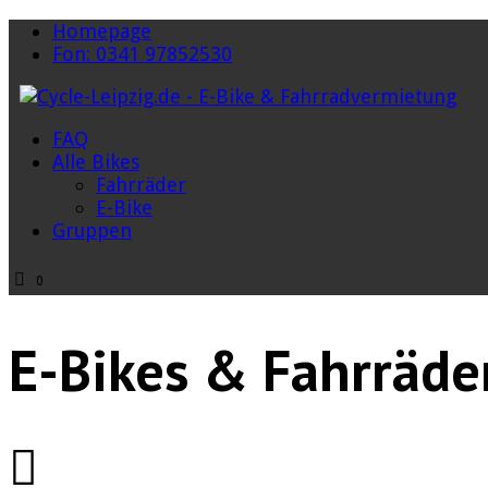
Homepage
Fon: 0341 97852530
FAQ
Alle Bikes
Fahrräder
E-Bike
Gruppen
0
E-Bikes & Fahrräde