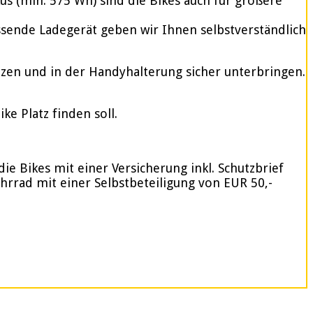
 (min. 575 Wh) sind die Bikes auch für größere
assende Ladegerät geben wir Ihnen selbstverständlich
tzen und in der Handyhalterung sicher unterbringen.
e Platz finden soll.
ie Bikes mit einer Versicherung inkl. Schutzbrief
ahrrad mit einer Selbstbeteiligung von EUR 50,-