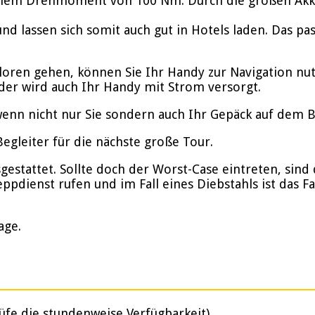
inem Drehmoment von 100 Nm. Durch die großen Akkus
nd lassen sich somit auch gut in Hotels laden. Das p
rloren gehen, können Sie Ihr Handy zur Navigation nu
der wird auch Ihr Handy mit Strom versorgt.
enn nicht nur Sie sondern auch Ihr Gepäck auf dem Bik
gleiter für die nächste große Tour.
stattet. Sollte doch der Worst-Case eintreten, sind d
ppdienst rufen und im Fall eines Diebstahls ist das F
age.
üfe die stundenweise Verfügbarkeit)