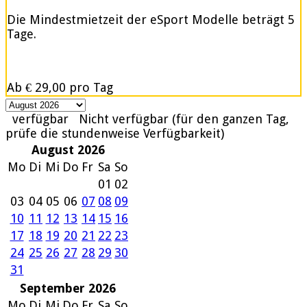
Die Mindestmietzeit der eSport Modelle beträgt 5
Tage.
Ab
€ 29,00
pro Tag
verfügbar
Nicht verfügbar (für den ganzen Tag,
prüfe die stundenweise Verfügbarkeit)
August 2026
Mo
Di
Mi
Do
Fr
Sa
So
01
02
03
04
05
06
07
08
09
10
11
12
13
14
15
16
17
18
19
20
21
22
23
24
25
26
27
28
29
30
31
September 2026
Mo
Di
Mi
Do
Fr
Sa
So