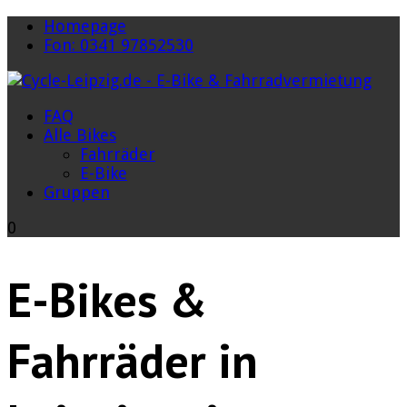
Homepage
Fon: 0341 97852530
FAQ
Alle Bikes
Fahrräder
E-Bike
Gruppen
0
E-Bikes &
Fahrräder in