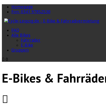
Homepage
Fon: 0341 97852530
FAQ
Alle Bikes
Fahrräder
E-Bike
Gruppen
0
E-Bikes & Fahrräde