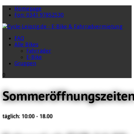
Homepage
Fon: 0341 97852530
FAQ
Alle Bikes
Fahrräder
E-Bike
Gruppen
0
Sommeröffnungszeite
täglich: 10:00 - 18.00