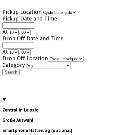
Pickup Location
Pickup Date and Time
At
:
Drop Off Date and Time
At
:
Drop Off Location
Category
Search
Zentral in Leipzig
Große Auswahl
Smartphone Halterung (optional)