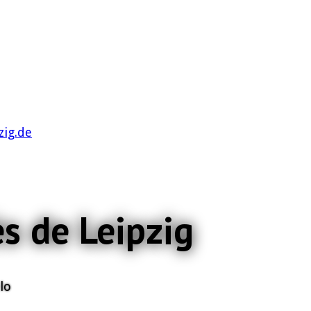
zig.de
ès de Leipzig
lo