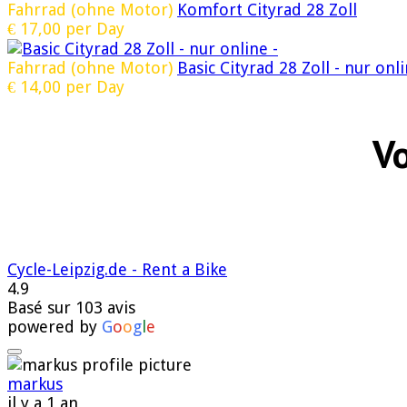
Fahrrad (ohne Motor)
Komfort Cityrad 28 Zoll
€
17,00
per Day
Fahrrad (ohne Motor)
Basic Cityrad 28 Zoll - nur onli
€
14,00
per Day
Vo
Cycle-Leipzig.de - Rent a Bike
4.9
Basé sur 103 avis
powered by
G
o
o
g
l
e
markus
il y a 1 an