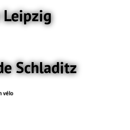
e Leipzig
de Schladitz
n vélo