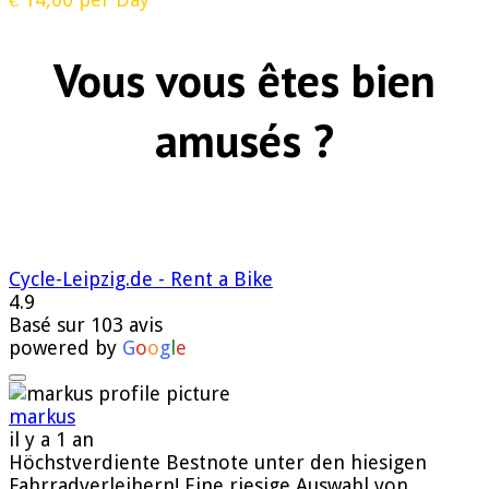
Vous vous êtes bien
amusés ?
Cycle-Leipzig.de - Rent a Bike
4.9
Basé sur 103 avis
powered by
G
o
o
g
l
e
markus
il y a 1 an
Höchstverdiente Bestnote unter den hiesigen
Fahrradverleihern! Eine riesige Auswahl von