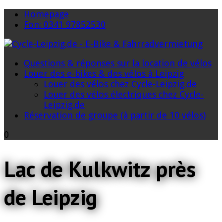
Homepage
Fon: 0341 97852530
Questions & réponses sur la location de vélos
Louer des e-bikes & des vélos à Leipzig
Louer des vélos chez Cycle-Leipzig.de
Louer des vélos électriques chez Cycle-
Leipzig.de
Réservation de groupe (à partir de 10 vélos)
0
Lac de Kulkwitz près
de Leipzig