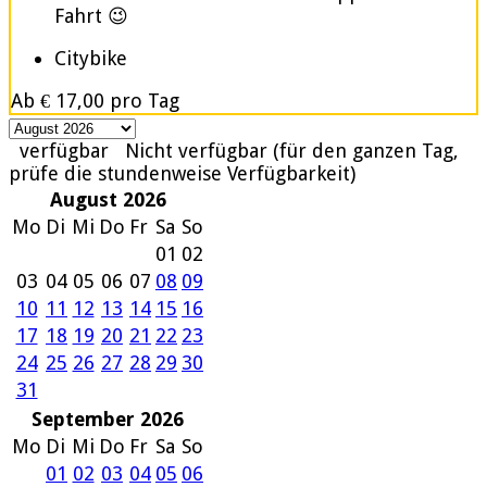
Fahrt 😉
Citybike
Ab
€ 17,00
pro Tag
verfügbar
Nicht verfügbar (für den ganzen Tag,
prüfe die stundenweise Verfügbarkeit)
August 2026
Mo
Di
Mi
Do
Fr
Sa
So
01
02
03
04
05
06
07
08
09
10
11
12
13
14
15
16
17
18
19
20
21
22
23
24
25
26
27
28
29
30
31
September 2026
Mo
Di
Mi
Do
Fr
Sa
So
01
02
03
04
05
06