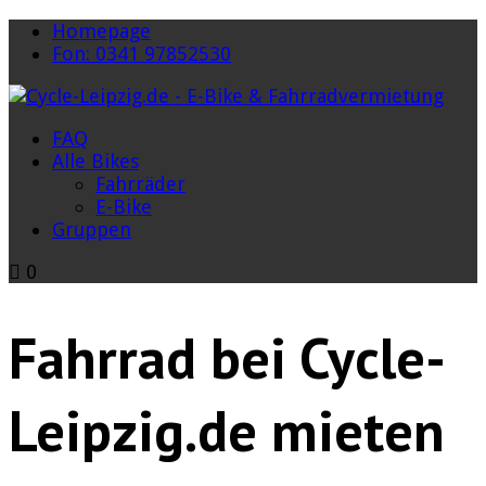
Homepage
Fon: 0341 97852530
FAQ
Alle Bikes
Fahrräder
E-Bike
Gruppen
0
Fahrrad bei Cycle-
Leipzig.de mieten