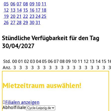
05
06
07
08
09
10
11
12
13
14
15
16
17
18
19
20
21
22
23
24
25
26
27
28
29
30
31
Stündliche Verfügbarkeit für den Tag
30/04/2027
Std.
00
01
02
03
04
05
06
07
08
09
10
11
12
13
14
15
1
Anz.
3
3
3
3
3
3
3
3
3
3
3
3
3
3
3
3
3
Mietzeitraum auswählen!
Filialen anzeigen
Abholfiliale