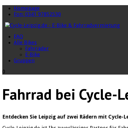
Homepage
Fon: 0341 97852530
FAQ
Alle Bikes
Fahrräder
E-Bike
Gruppen
0
Fahrrad bei Cycle-L
Entdecken Sie Leipzig auf zwei Rädern mit Cycle-L
Cycle-Leipzig.de ist Ihr zuverlässiger Partner für F