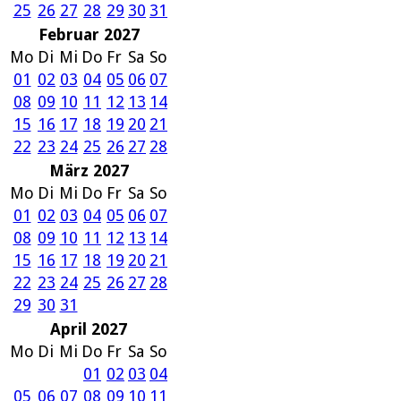
25
26
27
28
29
30
31
Februar 2027
Mo
Di
Mi
Do
Fr
Sa
So
01
02
03
04
05
06
07
08
09
10
11
12
13
14
15
16
17
18
19
20
21
22
23
24
25
26
27
28
März 2027
Mo
Di
Mi
Do
Fr
Sa
So
01
02
03
04
05
06
07
08
09
10
11
12
13
14
15
16
17
18
19
20
21
22
23
24
25
26
27
28
29
30
31
April 2027
Mo
Di
Mi
Do
Fr
Sa
So
01
02
03
04
05
06
07
08
09
10
11