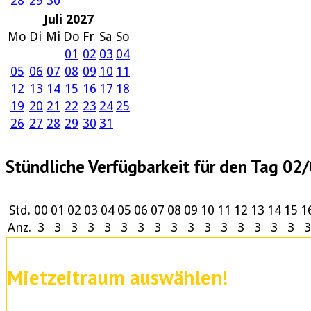
28
29
30
Juli 2027
Mo
Di
Mi
Do
Fr
Sa
So
01
02
03
04
05
06
07
08
09
10
11
12
13
14
15
16
17
18
19
20
21
22
23
24
25
26
27
28
29
30
31
Stündliche Verfügbarkeit für den Tag 0
Std.
00
01
02
03
04
05
06
07
08
09
10
11
12
13
14
15
1
Anz.
3
3
3
3
3
3
3
3
3
3
3
3
3
3
3
3
3
Mietzeitraum auswählen!