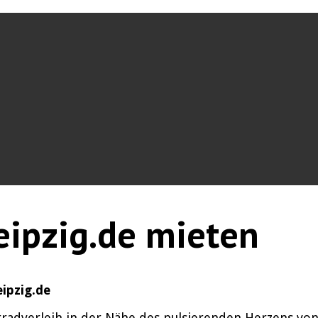
eipzig.de mieten
eipzig.de
ahrradverleih in der Nähe des pulsierenden Herzens von