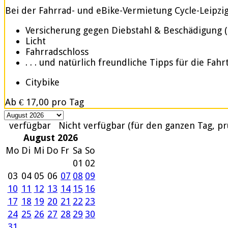
Bei der Fahrrad- und eBike-Vermietung Cycle-Leipzig.d
Versicherung gegen Diebstahl & Beschädigung 
Licht
Fahrradschloss
. . . und natürlich freundliche Tipps für die Fahr
Citybike
Ab
€ 17,00
pro Tag
verfügbar
Nicht verfügbar (für den ganzen Tag, pr
August 2026
Mo
Di
Mi
Do
Fr
Sa
So
01
02
03
04
05
06
07
08
09
10
11
12
13
14
15
16
17
18
19
20
21
22
23
24
25
26
27
28
29
30
31