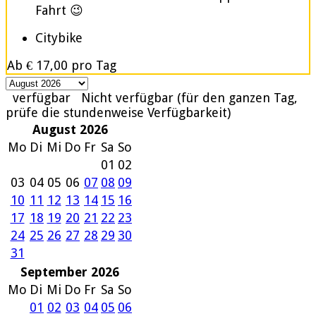
Fahrt 😉
Citybike
Ab
€ 17,00
pro Tag
verfügbar
Nicht verfügbar (für den ganzen Tag,
prüfe die stundenweise Verfügbarkeit)
August 2026
Mo
Di
Mi
Do
Fr
Sa
So
01
02
03
04
05
06
07
08
09
10
11
12
13
14
15
16
17
18
19
20
21
22
23
24
25
26
27
28
29
30
31
September 2026
Mo
Di
Mi
Do
Fr
Sa
So
01
02
03
04
05
06