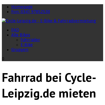
Homepage
Fon: 0341 97852530
FAQ
Alle Bikes
Fahrräder
E-Bike
Gruppen
0
Fahrrad bei Cycle-
Leipzig.de mieten