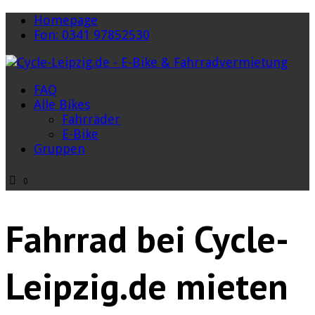
Homepage
Fon: 0341 97852530
FAQ
Alle Bikes
Fahrräder
E-Bike
Gruppen
0
Fahrrad bei Cycle-
Leipzig.de mieten